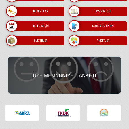
Üyeliği Zorunlu Kişi ve Kuruluşlar Kimlerdir ?
DUYURULAR
BASINDA DTB
HABER ARŞIVI
KOTASYON LISTESI
BÜLTENLER
ANKETLER
ÜYE MEMNUNIYETI ANKETI