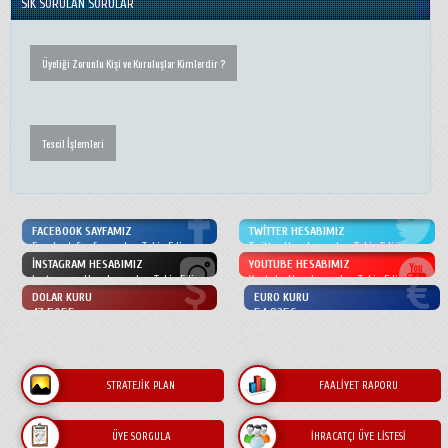
SIK SORULAN SORULAR
Üyeliği Zorunlu Kişi ve Kuruluşlar Kimlerdir ?
Tescil İşlemleri
Mühtahsil Liste Örneği
FACEBOOK SAYFAMIZ
TWITTER HESABIMIZ
Facebook Sayfamızdan Takip Edin
Twitter Hesabımızdan Takip Edin
İNSTAGRAM HESABIMIZ
YOUTUBE HESABIMIZ
Instagram Hesabımızdan Takip Edin
Youtube Hesabımızdan Takip Edin
DOLAR KURU
EURO KURU
Tescil İşlemleri Yetki Belgesi
47.5055
54.8356
Alım veya Satımında DTB'ye Tescili Zorunlu maddeler nelerdir ?
STRATEJIK PLAN
FAALIYET RAPORU
ÜYE SORGULA
İHRACATÇI ÜYE LISTESI