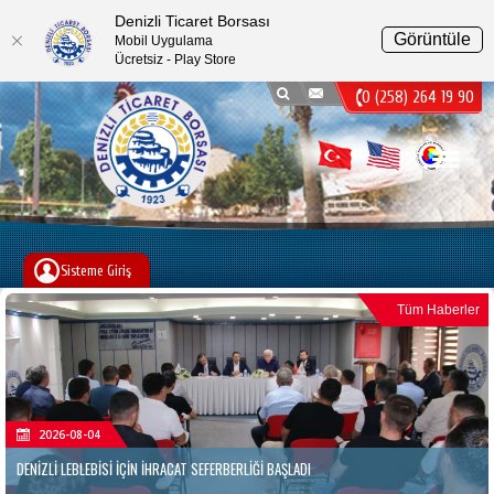
Denizli Ticaret Borsası
Görüntüle
Mobil Uygulama
Ücretsiz - Play Store
0 (258) 264 19 90
Menu
Sisteme Giriş
Tüm Haberler
2026-08-04
DENİZLİ LEBLEBİSİ İÇİN İHRACAT SEFERBERLİĞİ BAŞLADI