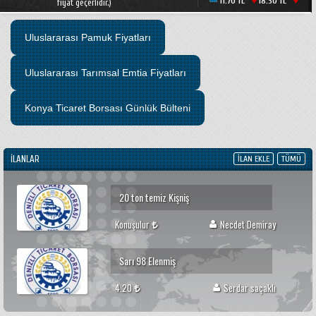
11.70 TL
18.30 TL
13.28 TL
fiyat geçerlidir.)
Çerelik beyaz ayçiçeği
11500 tl kg
Yavuz korucu
Uluslararası Pamuk Fiyatları
susam 350 -400 kilo yeni mahsül
Uluslararası Tarımsal Emtia Fiyatları
20
süleyman öztürk
Konya Ticaret Borsası Günlük Bülteni
Azkan Nohut
İLANLAR
5000
Ahmet Evren
İLAN EKLE
TÜMÜ
20 ton temiz Kişniş
Konuşulur
Necdet Demiray
Sarı 98 Elenmiş
4.20
Serdar saçaklı