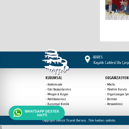
ADRES
Kayalık Caddesi Ulu Çarşı
KURUMSAL
ORGANİZASYON
Hakkımızda
Meclis
Eski Başkanlarımız
Yönetim Kurulu
Misyon & Vizyon
Organizasyon Şe
Politikalarımız
Birimler
Kurumsal Kimlik
Personelimiz
WHATSAPP DESTEK
HATTI
Copyright Denizli Ticaret Borsası . Tüm hakları saklıdır.
1