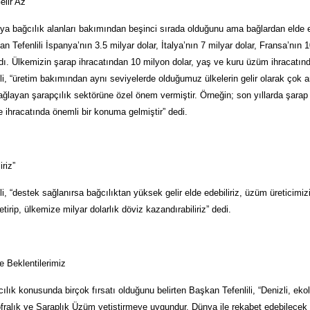
elir Az”
ya bağcılık alanları bakımından beşinci sırada olduğunu ama bağlardan elde 
 Tefenlili İspanya’nın 3.5 milyar dolar, İtalya’nın 7 milyar dolar, Fransa’nın 
adı. Ülkemizin şarap ihracatından 10 milyon dolar, yaş ve kuru üzüm ihracatından
li, “üretim bakımından aynı seviyelerde olduğumuz ülkelerin gelir olarak çok a
ğlayan şarapçılık sektörüne özel önem vermiştir. Örneğin; son yıllarda şara
e ihracatında önemli bir konuma gelmiştir” dedi.
iriz”
i, “destek sağlanırsa bağcılıktan yüksek gelir elde edebiliriz, üzüm üreticimizi
tirip, ülkemize milyar dolarlık döviz kazandırabiliriz” dedi.
e Beklentilerimiz
cılık konusunda birçok fırsatı olduğunu belirten Başkan Tefenlili, “Denizli, ekoloj
fralık ve Şaraplık Üzüm yetiştirmeye uygundur. Dünya ile rekabet edebilecek ka