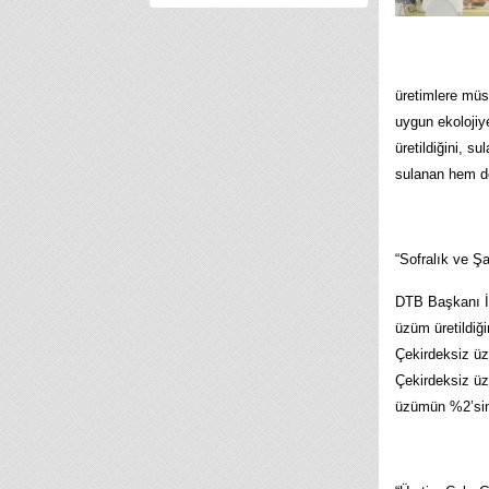
üretimlere müsa
uygun ekolojiy
üretildiğini, s
sulanan hem de 
“Sofralık ve Ş
DTB Başkanı İb
üzüm üretildiği
Çekirdeksiz üz
Çekirdeksiz üzü
üzümün %2’sinin