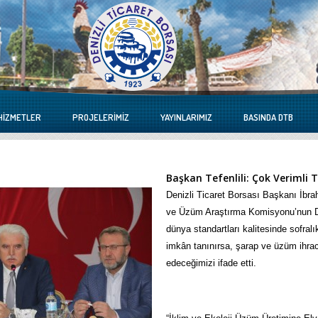
HIZMETLER
PROJELERIMIZ
YAYINLARIMIZ
BASINDA DTB
Başkan Tefenlili: Çok Verimli 
Denizli Ticaret Borsası Başkanı İbrah
ve Üzüm Araştırma Komisyonu’nun Deniz
dünya standartları kalitesinde sofralı
imkân tanınırsa, şarap ve üzüm ihraca
edeceğimizi ifade etti.