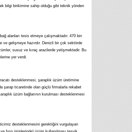
ek bilgi birikimine sahip olduğu gibi teknik yönden
i bağ alanları tesis etmeye çalışmaktadır. 470 bin
ye ve gelişmeye hazırdır. Denizli bir çok sektörde
 üzümler, susuz ve kıraç arazilerde yetişmektedir. Bu
lerine yer verdi.
p ihracatı desteklenmesi, şaraplık üzüm üretimine
 şarap ticaretinde olan güçlü firmalarla rekabet
e şaraplık üzüm bağlarının kurulması desteklenmesi
eticimiz desteklenmesini gerektiğini vurgulayan
e fırın ürünlerinde) üzüm kullanılması teşvik