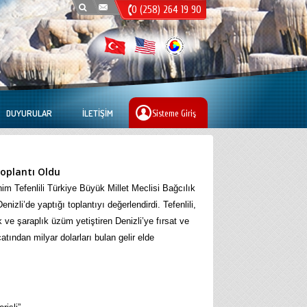
0 (258) 264 19 90
DUYURULAR
İLETIŞIM
Sisteme Giriş
Toplantı Oldu
im Tefenlili Türkiye Büyük Millet Meclisi Bağcılık
li’de yaptığı toplantıyı değerlendirdi. Tefenlili,
k ve şaraplık üzüm yetiştiren Denizli’ye fırsat ve
tından milyar dolarları bulan gelir elde