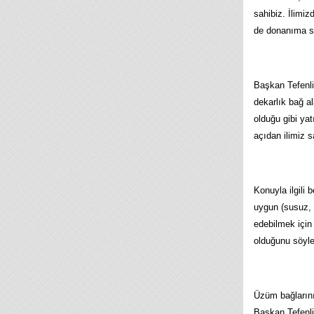
sahibiz. İlimiz
de donanıma sa
Başkan Tefenlil
dekarlık bağ al
olduğu gibi yat
açıdan ilimiz 
Konuyla ilgili 
uygun (susuz, 
edebilmek için
olduğunu söyle
Üzüm bağlarını
Başkan Tefenli