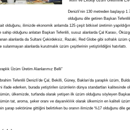
“İklim ve Ekoloji Üzüm Üretimine Elve
Denizli’nin 130 metreden başlayıp 1.
olduğunu dile getiren Başkan Tefenlili,
it olduğunu, ilimizde ekonomik anlamda 125 çeşit bitkisel üretimin yapıldığını
e sahip olduğunu anlatan Başkan Tefenlili, susuz alanlarda Çal Karası, Öküzg
ulanan alanlarda da Sultani Çekirdeksiz, Razaki, Red Globe gibi sofralık üzüm çeş
sulanmayan alanlarda kurutmalık üzüm çeşitlerinin yetiştirildiğini hatırlattı.
araplık Üzüm Üretim Alanlarımız Belli”
rahim Tefenlili Denizli’de Çal, Bekilli, Güney, Baklan’da şaraplık üzüm, Bu
ni ifade ederken, burada yetiştirilen üzümlerin dünya standartları kalitesinde o
ümün, ülkemizde, turfanda olarak yetişen ilk üzüm olduğunu söyleyen Başkan T
mün tat, aroma, şeker oranı ve dayanıklılık olarak ülkemizin en kaliteli üzümü 
 şarap sektörüne gittiğini belirtirken bu oranın ilimizde %17 olduğunu dile get