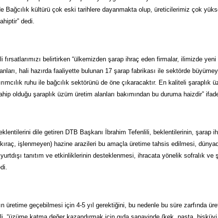
de Bağcılık kültürü çok eski tarihlere dayanmakta olup, üreticilerimiz çok yüks
hiptir” dedi.
i fırsatlarımızı belirtirken “ülkemizden şarap ihraç eden firmalar, ilimizde yen
anları, hali hazırda faaliyette bulunan 17 şarap fabrikası ile sektörde büyüme
ırımcılık ruhu ile bağcılık sektörünü de öne çıkaracaktır. En kaliteli şaraplık
sahip olduğu şaraplık üzüm üretim alanları bakımından bu duruma haizdir” ifade
beklentilerini dile getiren DTB Başkanı İbrahim Tefenlili, beklentilerinin, şara
kıraç, işlenmeyen) hazine arazileri bu amaçla üretime tahsis edilmesi, dünyada
 yurtdışı tanıtım ve etkinliklerinin desteklenmesi, ihracata yönelik sofralık v
di.
n üretime geçebilmesi için 4-5 yıl gerektiğini, bu nedenle bu süre zarfında ür
li, “üzüme katma değer kazandırmak için gıda sanayinde (kek, pasta, bisküvi v