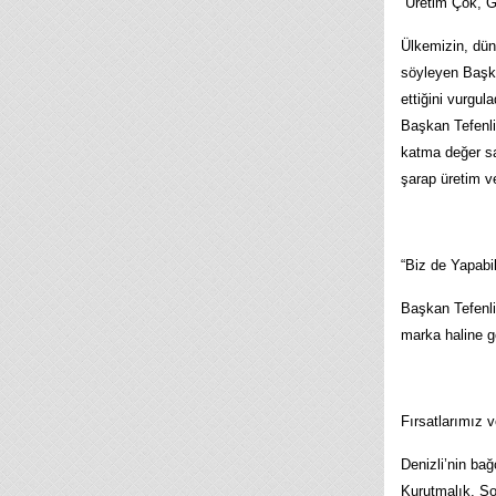
“Üretim Çok, G
Ülkemizin, dün
söyleyen Başkan
ettiğini vurgul
Başkan Tefenli
katma değer sa
şarap üretim v
“Biz de Yapabil
Başkan Tefenlil
marka haline ge
Fırsatlarımız v
Denizli’nin bağ
Kurutmalık, So