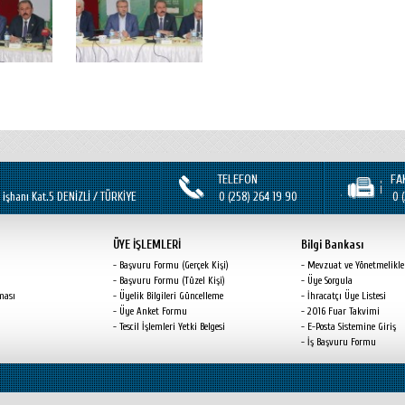
TELEFON
FA
 işhanı Kat.5 DENİZLİ / TÜRKİYE
0 (258) 264 19 90
0 
ÜYE İŞLEMLERİ
Bilgi Bankası
Başvuru Formu (Gerçek Kişi)
Mevzuat ve Yönetmelikle
Başvuru Formu (Tüzel Kişi)
Üye Sorgula
ması
Üyelik Bilgileri Güncelleme
İhracatçı Üye Listesi
Üye Anket Formu
2016 Fuar Takvimi
Tescil İşlemleri Yetki Belgesi
E-Posta Sistemine Giriş
İş Başvuru Formu