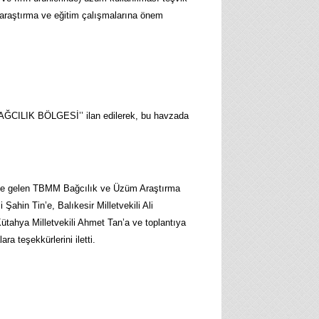
r, araştırma ve eğitim çalışmalarına önem
 ‘‘BAĞCILIK BÖLGESİ’’ ilan edilerek, bu havzada
nizli’ye gelen TBMM Bağcılık ve Üzüm Araştırma
Şahin Tin’e, Balıkesir Milletvekili Ali
Kütahya Milletvekili Ahmet Tan’a ve toplantıya
ra teşekkürlerini iletti.