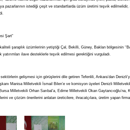
nya pazarlarının istediği çeşit ve standartlarda üzüm üretimi teşvik edilmelidi
di.
si Şart”
kaliteli şaraplık üzümlerinin yetiştiği Çal, Bekilli, Güney, Baklan bölgesinin
k yatırımları ilave desteklerle teşvik edilmesi gerektiğini vurguladı.
li sektörlerin gelişmesi için görüşlerini dile getiren Tefenlili, Ankara’dan De
nı Manisa Milletvekili İsmail Bilen’e ve komisyon üyeleri Denizli Milletvekili 
Bursa Milletvekili Orhan Sarıbal’a, Edirne Milletvekili Okan Gaytancıoğlu’na, 
lerini ve çözüm önerilerini anlatan üreticilere, ihracatçılara, üretim yapan firmala