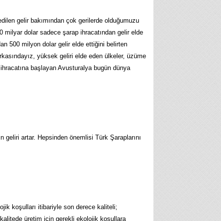
edilen gelir bakımından çok gerilerde olduğumuzu
10 milyar dolar sadece şarap ihracatından gelir elde
 500 milyon dolar gelir elde ettiğini belirten
rkasındayız, yüksek geliri elde eden ülkeler, üzüme
p ihracatına başlayan Avusturalya bugün dünya
n geliri artar. Hepsinden önemlisi Türk Şaraplarını
ik koşulları itibariyle son derece kaliteli;
litede üretim için gerekli ekolojik koşullara