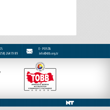
KS
E- POSTA
(258) 264 19 89
info@dtb.org.tr
r