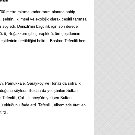
rişli”
700 metre rakıma kadar tarım alanına sahip
 şehrin, iklimsel ve ekolojik olarak çeşitli tarımsal
 söyledi. Denizli’nin bağcılık için son derece
özü, Boğazkere gibi şaraplık üzüm çeşitlerinin
itlerinin üretildiğini belirtti. Başkan Tefenlili hem
ldan, Pamukkale, Sarayköy ve Honaz’da sofralık
lduğunu söyledi. Buldan da yetiştirilen Sultani
efenlili, Çal – İsabey’de yetişen Sultani
olduğunu ifade etti. Tefenlili, ülkemizde üretilen
irdi.