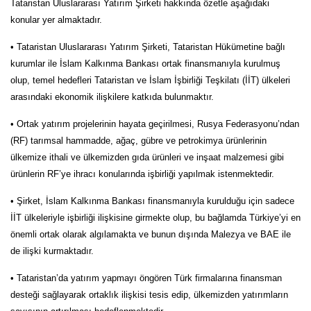
Tataristan Uluslararası Yatırım Şirketi hakkında özetle aşağıdaki
konular yer almaktadır.
• Tataristan Uluslararası Yatırım Şirketi, Tataristan Hükümetine bağlı
kurumlar ile İslam Kalkınma Bankası ortak finansmanıyla kurulmuş
olup, temel hedefleri Tataristan ve İslam İşbirliği Teşkilatı (İİT) ülkeleri
arasındaki ekonomik ilişkilere katkıda bulunmaktır.
• Ortak yatırım projelerinin hayata geçirilmesi, Rusya Federasyonu’ndan
(RF) tarımsal hammadde, ağaç, gübre ve petrokimya ürünlerinin
ülkemize ithali ve ülkemizden gıda ürünleri ve inşaat malzemesi gibi
ürünlerin RF’ye ihracı konularında işbirliği yapılmak istenmektedir.
• Şirket, İslam Kalkınma Bankası finansmanıyla kurulduğu için sadece
İİT ülkeleriyle işbirliği ilişkisine girmekte olup, bu bağlamda Türkiye’yi en
önemli ortak olarak algılamakta ve bunun dışında Malezya ve BAE ile
de ilişki kurmaktadır.
• Tataristan’da yatırım yapmayı öngören Türk firmalarına finansman
desteği sağlayarak ortaklık ilişkisi tesis edip, ülkemizden yatırımların