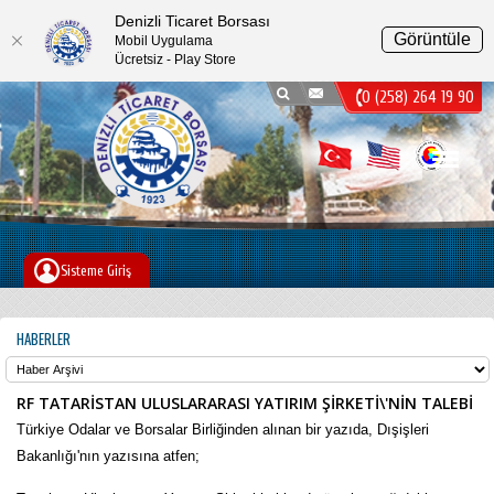
Denizli Ticaret Borsası
Görüntüle
Mobil Uygulama
Ücretsiz - Play Store
0 (258) 264 19 90
Menu
Sisteme Giriş
HABERLER
RF TATARİSTAN ULUSLARARASI YATIRIM ŞİRKETİ\'NİN TALEBİ
Türkiye Odalar ve Borsalar Birliğinden alınan bir yazıda, Dışişleri
Bakanlığı'nın yazısına atfen;