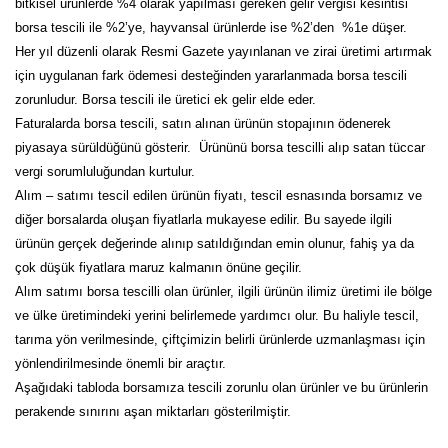
bitkisel ürünlerde %4 olarak yapılması gereken gelir vergisi kesintisi
borsa tescili ile %2’ye, hayvansal ürünlerde ise %2’den %1e düşer.
Her yıl düzenli olarak Resmi Gazete yayınlanan ve zirai üretimi artırmak
için uygulanan fark ödemesi desteğinden yararlanmada borsa tescili
zorunludur. Borsa tescili ile üretici ek gelir elde eder.
Faturalarda borsa tescili, satın alınan ürünün stopajının ödenerek
piyasaya sürüldüğünü gösterir. Ürününü borsa tescilli alıp satan tüccar
vergi sorumluluğundan kurtulur.
Alım – satımı tescil edilen ürünün fiyatı, tescil esnasında borsamız ve
diğer borsalarda oluşan fiyatlarla mukayese edilir. Bu sayede ilgili
ürünün gerçek değerinde alınıp satıldığından emin olunur, fahiş ya da
çok düşük fiyatlara maruz kalmanın önüne geçilir.
Alım satımı borsa tescilli olan ürünler, ilgili ürünün ilimiz üretimi ile bölge
ve ülke üretimindeki yerini belirlemede yardımcı olur. Bu haliyle tescil,
tarıma yön verilmesinde, çiftçimizin belirli ürünlerde uzmanlaşması için
yönlendirilmesinde önemli bir araçtır.
Aşağıdaki tabloda borsamıza tescili zorunlu olan ürünler ve bu ürünlerin
perakende sınırını aşan miktarları gösterilmiştir.