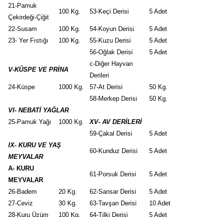
21-Pamuk
100 Kg.
53-Keçi Derisi
5 Adet
Çekirdeği-Çiğit
22-Susam
100 Kg.
54-Koyun Derisi
5 Adet
23- Yer Fıstığı
100 Kg.
55-Kuzu Derisi
5 Adet
56-Oğlak Derisi
5 Adet
c-Diğer Hayvan
V-KÜSPE VE PRİNA
Derileri
24-Küspe
1000 Kg.
57-At Derisi
50 Kg.
58-Merkep Derisi
50 Kg.
VI- NEBATİ YAĞLAR
25-Pamuk Yağı
1000 Kg.
XV- AV DERİLERİ
59-Çakal Derisi
5 Adet
IX- KURU VE YAŞ
60-Kunduz Derisi
5 Adet
MEYVALAR
A- KURU
61-Porsuk Derisi
5 Adet
MEYVALAR
26-Badem
20 Kg.
62-Sansar Derisi
5 Adet
27-Ceviz
30 Kg.
63-Tavşan Derisi
10 Adet
28-Kuru Üzüm
100 Kg.
64-Tilki Derisi
5 Adet