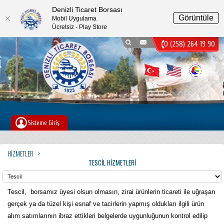
Denizli Ticaret Borsası
Görüntüle
Mobil Uygulama
Ücretsiz - Play Store
0 (258) 264 19 90
Menu
Sisteme Giriş
HIZMETLER
TESCIL HIZMETLERI
Tescil, borsamız üyesi olsun olmasın, zirai ürünlerin ticareti ile uğraşan
gerçek ya da tüzel kişi esnaf ve tacirlerin yapmış oldukları ilgili ürün
alım satımlarının ibraz ettikleri belgelerde uygunluğunun kontrol edilip