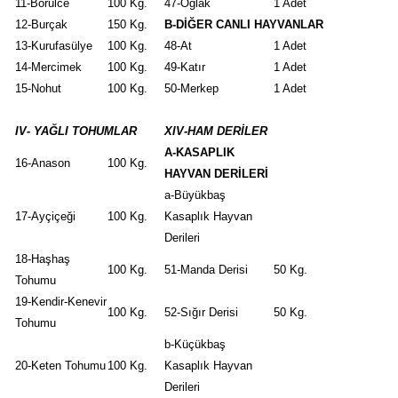
11-Börülce
100 Kg.
47-Oğlak
1 Adet
12-Burçak
150 Kg.
B-DİĞER CANLI HAYVANLAR
13-Kurufasülye
100 Kg.
48-At
1 Adet
14-Mercimek
100 Kg.
49-Katır
1 Adet
15-Nohut
100 Kg.
50-Merkep
1 Adet
IV- YAĞLI TOHUMLAR
XIV-HAM DERİLER
A-KASAPLIK
16-Anason
100 Kg.
HAYVAN DERİLERİ
a-Büyükbaş
17-Ayçiçeği
100 Kg.
Kasaplık Hayvan
Derileri
18-Haşhaş
100 Kg.
51-Manda Derisi
50 Kg.
Tohumu
19-Kendir-Kenevir
100 Kg.
52-Sığır Derisi
50 Kg.
Tohumu
b-Küçükbaş
20-Keten Tohumu
100 Kg.
Kasaplık Hayvan
Derileri