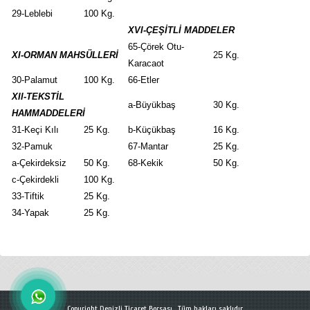
29-Leblebi
100 Kg.
XVI-ÇEŞİTLİ MADDELER
65-Çörek Otu-
XI-ORMAN MAHSÜLLERİ
25 Kg.
Karacaot
30-Palamut
100 Kg.
66-Etler
XII-TEKSTİL
a-Büyükbaş
30 Kg.
HAMMADDELERİ
31-Keçi Kılı
25 Kg.
b-Küçükbaş
16 Kg.
32-Pamuk
67-Mantar
25 Kg.
a-Çekirdeksiz
50 Kg.
68-Kekik
50 Kg.
c-Çekirdekli
100 Kg.
33-Tiftik
25 Kg.
34-Yapak
25 Kg.
Copyright Denizli Ticaret Borsası . Tüm hakları saklıdır.