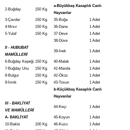
a-Büyükbaş Kasaplık Canlı
2-Buğday
150 Kg.
Hayvanlar
3-Çavdar
150 Kg.
35-Boğa
1 Adet
4-Mısır
150 Kg.
36-Dana
1 Adet
5-Yulaf
150 Kg.
37-Deve
1 Adet
38-Düve
1 Adet
II - HUBUBAT
39-İnek
1 Adet
MAMÜLLERİ
6-Buğday Kepeği
150 Kg.
40-Malak
1 Adet
7-Buğday Unu
150 Kg.
41-Manda
1 Adet
8-Bulgur
150 Kg.
42-Öküz
1 Adet
9-İrmik
150 Kg.
43-Tosun
1 Adet
b-Küçükbaş Kasaplık Canlı
Hayvanlar
III - BAKLİYAT
44-Keçi
1 Adet
VE MAMÜLLERİ
A- BAKLİYAT
45-Koyun
1 Adet
10-Bakla
100 Kg.
46-Kuzu
1 Adet