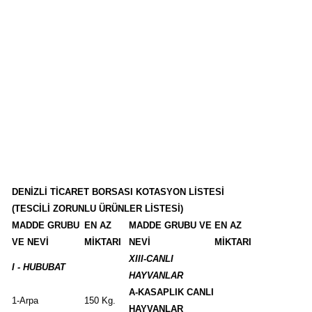
DENİZLİ TİCARET BORSASI KOTASYON LİSTESİ
(TESCİLİ ZORUNLU ÜRÜNLER LİSTESİ)
MADDE GRUBU
EN AZ
MADDE GRUBU VE
EN AZ
VE NEVİ
MİKTARI
NEVİ
MİKTARI
XIII-CANLI
I - HUBUBAT
HAYVANLAR
A-KASAPLIK CANLI
1-Arpa
150 Kg.
HAYVANLAR