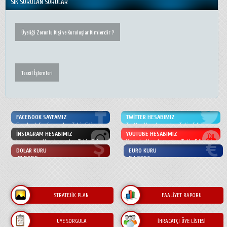
SIK SORULAN SORULAR
Üyeliği Zorunlu Kişi ve Kuruluşlar Kimlerdir ?
Tescil İşlemleri
Mühtahsil Liste Örneği
FACEBOOK SAYFAMIZ
TWITTER HESABIMIZ
Facebook Sayfamızdan Takip Edin
Twitter Hesabımızdan Takip Edin
İNSTAGRAM HESABIMIZ
YOUTUBE HESABIMIZ
Instagram Hesabımızdan Takip Edin
Youtube Hesabımızdan Takip Edin
DOLAR KURU
EURO KURU
Tescil İşlemleri Yetki Belgesi
47.5055
54.8356
Alım veya Satımında DTB'ye Tescili Zorunlu maddeler nelerdir ?
STRATEJIK PLAN
FAALIYET RAPORU
ÜYE SORGULA
İHRACATÇI ÜYE LISTESI