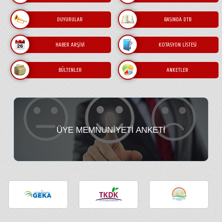
Üyeliği Zorunlu Kişi ve Kuruluşlar Kimlerdir ?
DUYURULAR
BASINDA DTB
HABER ARŞIVI
KOTASYON LISTESI
BÜLTENLER
ANKETLER
ÜYE MEMNUNIYETI ANKETI