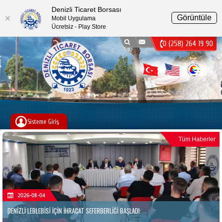
Denizli Ticaret Borsası
Görüntüle
Mobil Uygulama
Ücretsiz - Play Store
0 (258) 264 19 90
Menu
Sisteme Giriş
Tüm Haberler
2026-08-04
DENİZLİ LEBLEBİSİ İÇİN İHRACAT SEFERBERLİĞİ BAŞLADI