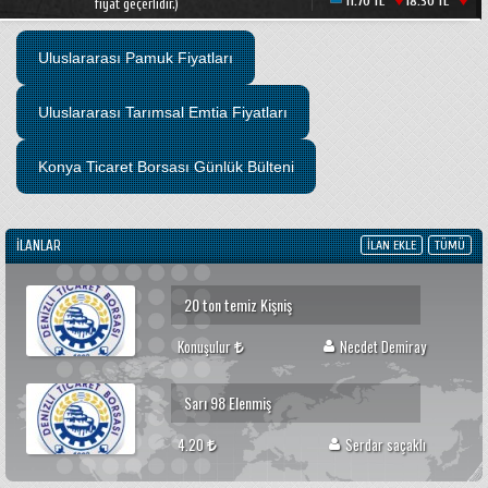
11.70 TL
18.30 TL
13.28 TL
fiyat geçerlidir.)
Çerelik beyaz ayçiçeği
11500 tl kg
Yavuz korucu
Uluslararası Pamuk Fiyatları
susam 350 -400 kilo yeni mahsül
Uluslararası Tarımsal Emtia Fiyatları
20
süleyman öztürk
Konya Ticaret Borsası Günlük Bülteni
Azkan Nohut
İLANLAR
5000
Ahmet Evren
İLAN EKLE
TÜMÜ
20 ton temiz Kişniş
Konuşulur
Necdet Demiray
Sarı 98 Elenmiş
4.20
Serdar saçaklı