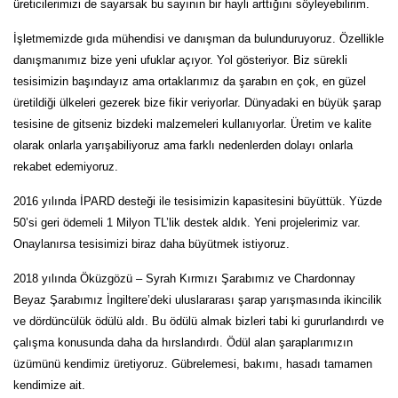
üreticilerimizi de sayarsak bu sayının bir hayli arttığını söyleyebilirim.
İşletmemizde gıda mühendisi ve danışman da bulunduruyoruz. Özellikle
danışmanımız bize yeni ufuklar açıyor. Yol gösteriyor. Biz sürekli
tesisimizin başındayız ama ortaklarımız da şarabın en çok, en güzel
üretildiği ülkeleri gezerek bize fikir veriyorlar. Dünyadaki en büyük şarap
tesisine de gitseniz bizdeki malzemeleri kullanıyorlar. Üretim ve kalite
olarak onlarla yarışabiliyoruz ama farklı nedenlerden dolayı onlarla
rekabet edemiyoruz.
2016 yılında İPARD desteği ile tesisimizin kapasitesini büyüttük. Yüzde
50’si geri ödemeli 1 Milyon TL’lik destek aldık. Yeni projelerimiz var.
Onaylanırsa tesisimizi biraz daha büyütmek istiyoruz.
2018 yılında Öküzgözü – Syrah Kırmızı Şarabımız ve Chardonnay
Beyaz Şarabımız İngiltere’deki uluslararası şarap yarışmasında ikincilik
ve dördüncülük ödülü aldı. Bu ödülü almak bizleri tabi ki gururlandırdı ve
çalışma konusunda daha da hırslandırdı. Ödül alan şaraplarımızın
üzümünü kendimiz üretiyoruz. Gübrelemesi, bakımı, hasadı tamamen
kendimize ait.