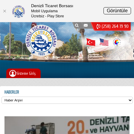
Denizli Ticaret Borsası
Görüntüle
Mobil Uygulama
Ücretsiz - Play Store
0 (258) 264 19 90
Menu
Sisteme Giriş
HABERLER