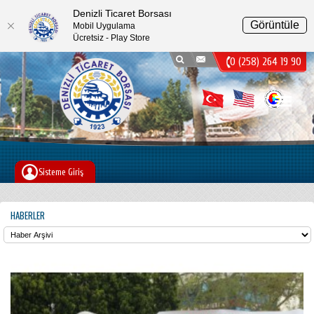
Denizli Ticaret Borsası
Görüntüle
Mobil Uygulama
Ücretsiz - Play Store
0 (258) 264 19 90
Menu
Sisteme Giriş
HABERLER