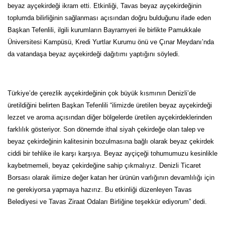
beyaz ayçekirdeği ikram etti. Etkinliği, Tavas beyaz ayçekirdeğinin
toplumda bilirliğinin sağlanması açısından doğru bulduğunu ifade eden
Başkan Tefenlili, ilgili kurumların Bayramyeri ile birlikte Pamukkale
Üniversitesi Kampüsü, Kredi Yurtlar Kurumu önü ve Çınar Meydanı’nda
da vatandaşa beyaz ayçekirdeği dağıtımı yaptığını söyledi.
Türkiye’de çerezlik ayçekirdeğinin çok büyük kısmının Denizli’de
üretildiğini belirten Başkan Tefenlili “ilimizde üretilen beyaz ayçekirdeği
lezzet ve aroma açısından diğer bölgelerde üretilen ayçekirdeklerinden
farklılık gösteriyor. Son dönemde ithal siyah çekirdeğe olan talep ve
beyaz çekirdeğinin kalitesinin bozulmasına bağlı olarak beyaz çekirdek
ciddi bir tehlike ile karşı karşıya. Beyaz ayçiçeği tohumumuzu kesinlikle
kaybetmemeli, beyaz çekirdeğine sahip çıkmalıyız. Denizli Ticaret
Borsası olarak ilimize değer katan her ürünün varlığının devamlılığı için
ne gerekiyorsa yapmaya hazırız. Bu etkinliği düzenleyen Tavas
Belediyesi ve Tavas Ziraat Odaları Birliğine teşekkür ediyorum” dedi.