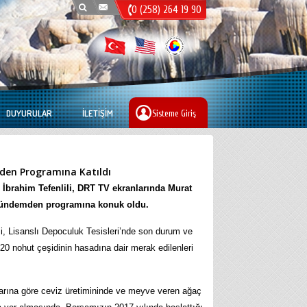
0 (258) 264 19 90
DUYURULAR
İLETIŞIM
Sisteme Giriş
den Programına Katıldı
İbrahim Tefenlili, DRT TV ekranlarında Murat
Gündemden programına konuk oldu.
i, Lisanslı Depoculuk Tesisleri’nde son durum ve
a-20 nohut çeşidinin hasadına dair merak edilenleri
rına göre ceviz üretimininde ve meyve veren ağaç