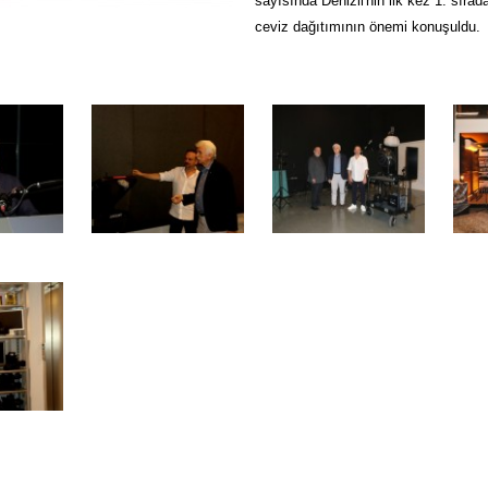
sayısında Denizli'nin ilk kez 1. sıra
ceviz dağıtımının önemi konuşuldu.