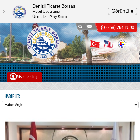
Denizli Ticaret Borsası
Görüntüle
Mobil Uygulama
Ücretsiz - Play Store
0 (258) 264 19 90
Menu
Sisteme Giriş
HABERLER