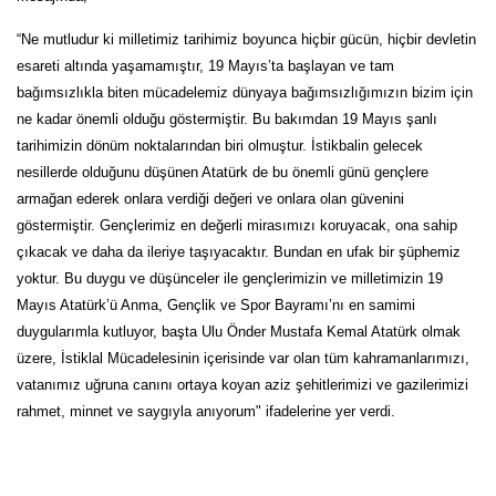
“Ne mutludur ki milletimiz tarihimiz boyunca hiçbir gücün, hiçbir devletin
esareti altında yaşamamıştır, 19 Mayıs’ta başlayan ve tam
bağımsızlıkla biten mücadelemiz dünyaya bağımsızlığımızın bizim için
ne kadar önemli olduğu göstermiştir. Bu bakımdan 19 Mayıs şanlı
tarihimizin dönüm noktalarından biri olmuştur. İstikbalin gelecek
nesillerde olduğunu düşünen Atatürk de bu önemli günü gençlere
armağan ederek onlara verdiği değeri ve onlara olan güvenini
göstermiştir. Gençlerimiz en değerli mirasımızı koruyacak, ona sahip
çıkacak ve daha da ileriye taşıyacaktır. Bundan en ufak bir şüphemiz
yoktur. Bu duygu ve düşünceler ile gençlerimizin ve milletimizin 19
Mayıs Atatürk’ü Anma, Gençlik ve Spor Bayramı’nı en samimi
duygularımla kutluyor, başta Ulu Önder Mustafa Kemal Atatürk olmak
üzere, İstiklal Mücadelesinin içerisinde var olan tüm kahramanlarımızı,
vatanımız uğruna canını ortaya koyan aziz şehitlerimizi ve gazilerimizi
rahmet, minnet ve saygıyla anıyorum" ifadelerine yer verdi.