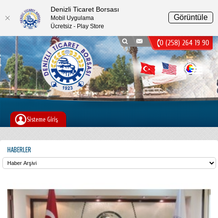
Denizli Ticaret Borsası
Görüntüle
Mobil Uygulama
Ücretsiz - Play Store
0 (258) 264 19 90
Menu
Sisteme Giriş
HABERLER