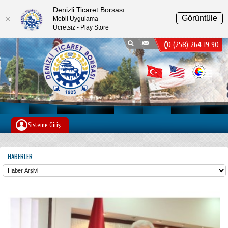
Denizli Ticaret Borsası
Görüntüle
Mobil Uygulama
Ücretsiz - Play Store
0 (258) 264 19 90
Menu
Sisteme Giriş
HABERLER