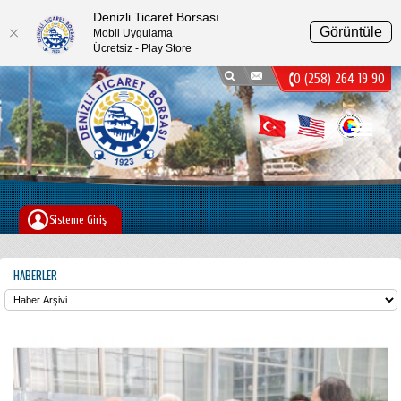
Denizli Ticaret Borsası
Görüntüle
Mobil Uygulama
Ücretsiz - Play Store
0 (258) 264 19 90
Menu
Sisteme Giriş
HABERLER