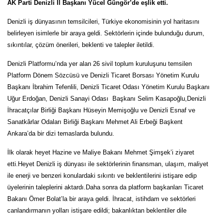
AK Parti Denizli İl Başkanı Yücel Güngör’de eşlik etti.
Denizli iş dünyasının temsilcileri, Türkiye ekonomisinin yol haritasını
belirleyen isimlerle bir araya geldi. Sektörlerin içinde bulunduğu durum,
sıkıntılar, çözüm önerileri, beklenti ve talepler iletildi.
Denizli Platformu’nda yer alan 26 sivil toplum kuruluşunu temsilen
Platform Dönem Sözcüsü ve Denizli Ticaret Borsası Yönetim Kurulu
Başkanı İbrahim Tefenlili, Denizli Ticaret Odası Yönetim Kurulu Başkanı
Uğur Erdoğan, Denizli Sanayi Odası Başkanı Selim Kasapoğlu,Denizli
İhracatçılar Birliği Başkanı Hüseyin Memişoğlu ve Denizli Esnaf ve
Sanatkârlar Odaları Birliği Başkanı Mehmet Ali Erbeği Başkent
Ankara’da bir dizi temaslarda bulundu.
İlk olarak heyet Hazine ve Maliye Bakanı Mehmet Şimşek’i ziyaret
etti.Heyet Denizli iş dünyası ile sektörlerinin finansman, ulaşım, maliyet
ile enerji ve benzeri konulardaki sıkıntı ve beklentilerini istişare edip
üyelerinin taleplerini aktardı.Daha sonra da platform başkanları Ticaret
Bakanı Ömer Bolat’la bir araya geldi. İhracat, istihdam ve sektörleri
canlandırmanın yolları istişare edildi; bakanlıktan beklentiler dile