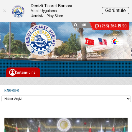
Denizli Ticaret Borsası
Görüntüle
Mobil Uygulama
Ücretsiz - Play Store
0 (258) 264 19 90
Menu
Sisteme Giriş
HABERLER