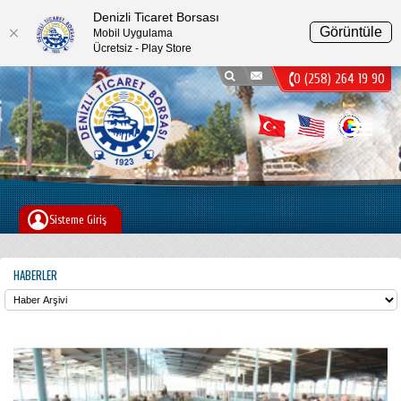
Denizli Ticaret Borsası
Görüntüle
Mobil Uygulama
Ücretsiz - Play Store
0 (258) 264 19 90
Menu
Sisteme Giriş
HABERLER