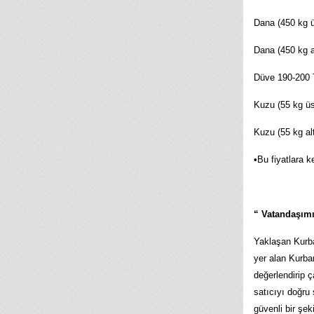
Dana (450 kg 
Dana (450 kg 
Düve 190-200 
Kuzu (55 kg ü
Kuzu (55 kg a
•Bu fiyatlara k
“ Vatandaşımı
Yaklaşan Kurb
yer alan Kurba
değerlendirip 
satıcıyı doğru
güvenli bir şe