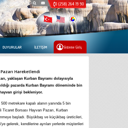
0 (258) 264 19 90
DUYURULAR
İLETIŞIM
Sisteme Giriş
 Pazarı Hareketlendi
zarı, yaklaşan Kurban Bayramı dolayısıyla
yapıldığı pazarda Kurban Bayramı döneminde bin
ayvan girişi bekleniyor.
n 500 metrekare kapalı alanın yanında 5 bin
li Ticaret Borsası Hayvan Pazarı, Kurban
nmeye başladı. Büyükbaş ve küçükbaş üreticileri,
i'ye gelerek, kendilerine ayrılan yerlerde müşterileri