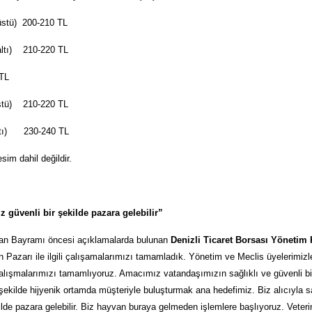
üstü) 200-210 TL
altı) 210-220 TL
TL
stü) 210-220 TL
ltı) 230-240 TL
esim dahil değildir.
z güvenli bir şekilde pazara gelebilir”
an Bayramı öncesi açıklamalarda bulunan
Denizli Ticaret Borsası Yönetim 
n Pazarı ile ilgili çalışamalarımızı tamamladık. Yönetim ve Meclis üyelerimizl
çalışmalarımızı tamamlıyoruz. Amacımız vatandaşımızın sağlıklı ve güvenli bir
 şekilde hijyenik ortamda müşteriyle buluşturmak ana hedefimiz. Biz alıcıyla s
kilde pazara gelebilir. Biz hayvan buraya gelmeden işlemlere başlıyoruz. Veteri