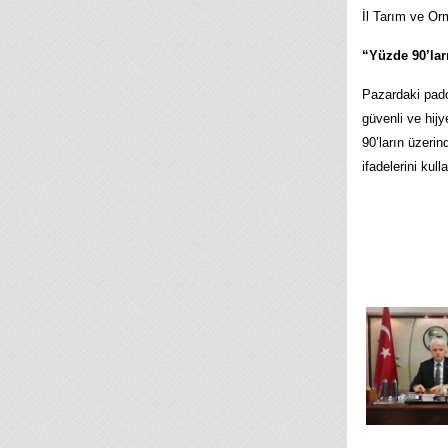
İl Tarım ve Or
“Yüzde 90’lar
Pazardaki padok
güvenli ve hijy
90’ların üzeri
ifadelerini kull