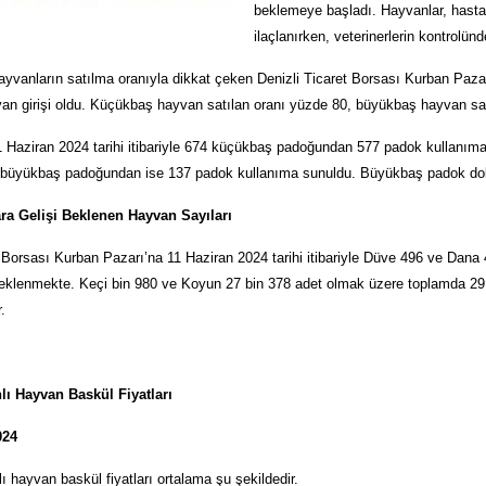
beklemeye başladı. Hayvanlar, hastal
ilaçlanırken, veterinerlerin kontrolünd
ayvanların satılma oranıyla dikkat çeken Denizli Ticaret Borsası Kurban Paza
n girişi oldu. Küçükbaş hayvan satılan oranı yüzde 80, büyükbaş hayvan satı
1 Haziran 2024 tarihi itibariyle 674 küçükbaş padoğundan 577 padok kullanım
 büyükbaş padoğundan ise 137 padok kullanıma sunuldu. Büyükbaş padok dolu
ara Gelişi Beklenen Hayvan Sayıları
t Borsası Kurban Pazarı’na 11 Haziran 2024 tarihi itibariyle Düve 496 ve Da
beklenmekte. Keçi bin 980 ve Koyun 27 bin 378 adet olmak üzere toplamda 29
.
lı Hayvan Baskül Fiyatları
024
ı hayvan baskül fiyatları ortalama şu şekildedir.