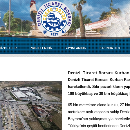
HIZMETLER
PROJELERIMIZ
YAYINLARIMIZ
BASINDA DTB
Denizli Ticaret Borsası Kurban
Denizli Ticaret Borsası Kurban Pa
hareketlendi. Sıkı pazarlıkların 
100 büyükbaş ve 30 bin küçükbaş h
65 bin metrekare alana kurulu, 27 bi
metrekare açık otoparka sahip Deniz
Bayramı'nın yaklaşmasıyla hareketle
Türkiye'nin çeşitli kentlerinden Denizl