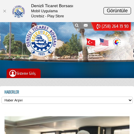
Denizli Ticaret Borsası
Görüntüle
Mobil Uygulama
Ücretsiz - Play Store
0 (258) 264 19 90
Menu
Sisteme Giriş
HABERLER