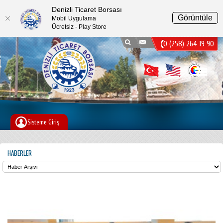
Denizli Ticaret Borsası
Görüntüle
Mobil Uygulama
Ücretsiz - Play Store
0 (258) 264 19 90
Menu
Sisteme Giriş
HABERLER