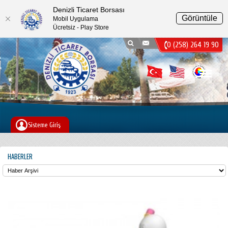
Denizli Ticaret Borsası
Görüntüle
Mobil Uygulama
Ücretsiz - Play Store
0 (258) 264 19 90
Menu
Sisteme Giriş
HABERLER