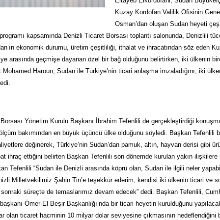
Eltayeb Elkordofani, Sudan Büyükel
Kuzay Kordofan Valilik Ofisinin Ge
Osman’dan oluşan Sudan heyeti çeşit
programı kapsamında Denizli Ticaret Borsası toplantı salonunda, Denizlili tücca
an’ın ekonomik durumu, üretim çeşitliliği, ithalat ve ihracatından söz eden
iye arasında geçmişe dayanan özel bir bağ olduğunu belirtirken, iki ülkenin bi
t Mohamed Haroun, Sudan ile Türkiye’nin ticari anlaşma imzaladığını, iki ülkenin
edi.
t Borsası Yönetim Kurulu Başkanı İbrahim Tefenlili de gerçekleştirdiği konuş
 ölçüm bakımından en büyük üçüncü ülke olduğunu söyledi. Başkan Tefenlili bi
faaliyetlere değinerek, Türkiye’nin Sudan’dan pamuk, altın, hayvan derisi gibi ürü
at ihraç ettiğini belirten Başkan Tefenlili son dönemde kurulan yakın ilişkilere b
kan Tefenlili “Sudan ile Denizli arasında köprü olan, Sudan ile ilgili neler yapa
li Milletvekilimiz Şahin Tin’e teşekkür ederim, kendisi iki ülkenin ticari ve so
n sonraki süreçte de temaslarımız devam edecek” dedi. Başkan Tefenlili, C
şkanı Ömer-El Beşir Başkanlığı’nda bir ticari heyetin kurulduğunu yapılacak ça
r olan ticaret hacminin 10 milyar dolar seviyesine çıkmasının hedeflendiğini bel