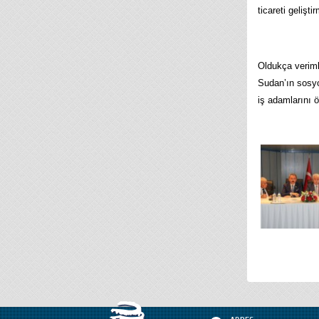
ticareti gelişt
Oldukça verimli
Sudan’ın sosyo
iş adamlarını ö