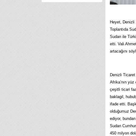
Heyet, Denizli 
Toplantıda Sud
Sudan ile Türk
etti. Vali Ahme
artacağını söyl
Denizli Ticare
Afrika’nın yüz
çeşitli ticari 
baklagil, hubub
ifade etti. Baş
olduğumuz Deniz
ediyor, bunda
Sudan Cumhurba
450 milyon dola