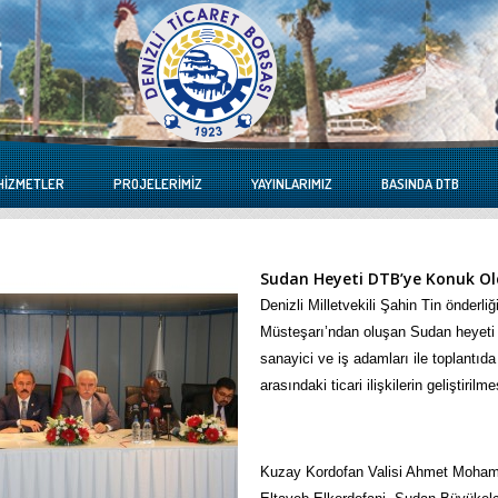
HIZMETLER
PROJELERIMIZ
YAYINLARIMIZ
BASINDA DTB
Sudan Heyeti DTB’ye Konuk O
Denizli Milletvekili Şahin Tin önderli
Müsteşarı’ndan oluşan Sudan heyeti D
sanayici ve iş adamları ile toplantıd
arasındaki ticari ilişkilerin geliştirilme
Kuzay Kordofan Valisi Ahmet Moham