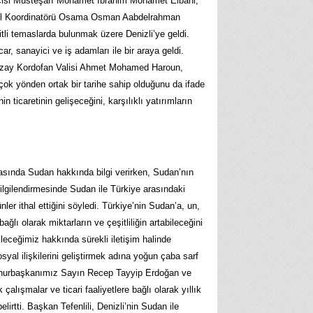
çisi Müsteşarı Mohamet İbrahim Mohamet Elbahi,
nel Koordinatörü Osama Osman Aabdelrahman
li temaslarda bulunmak üzere Denizli’ye geldi.
r, sanayici ve iş adamları ile bir araya geldi.
 Kuzay Kordofan Valisi Ahmet Mohamed Haroun,
rçok yönden ortak bir tarihe sahip olduğunu da ifade
 ticaretinin gelişeceğini, karşılıklı yatırımların
masında Sudan hakkında bilgi verirken, Sudan’nın
lgilendirmesinde Sudan ile Türkiye arasındaki
nler ithal ettiğini söyledi. Türkiye’nin Sudan’a, un,
ağlı olarak miktarların ve çeşitliliğin artabileceğini
bileceğimiz hakkında sürekli iletişim halinde
syal ilişkilerini geliştirmek adına yoğun çaba sarf
umhurbaşkanımız Sayın Recep Tayyip Erdoğan ve
lışmalar ve ticari faaliyetlere bağlı olarak yıllık
irtti. Başkan Tefenlili, Denizli’nin Sudan ile