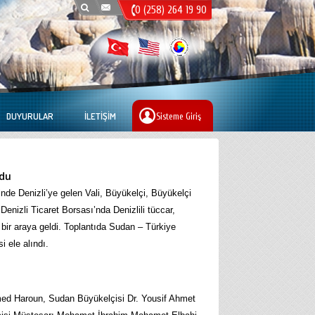
0 (258) 264 19 90
DUYURULAR
İLETIŞIM
Sisteme Giriş
ldu
ğinde Denizli’ye gelen Vali, Büyükelçi, Büyükelçi
enizli Ticaret Borsası’nda Denizlili tüccar,
a bir araya geldi. Toplantıda Sudan – Türkiye
si ele alındı.
ed Haroun, Sudan Büyükelçisi Dr. Yousif Ahmet