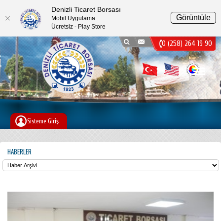
Denizli Ticaret Borsası
Görüntüle
Mobil Uygulama
Ücretsiz - Play Store
0 (258) 264 19 90
Menu
Sisteme Giriş
HABERLER