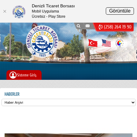
Denizli Ticaret Borsası
Görüntüle
Mobil Uygulama
Ücretsiz - Play Store
0 (258) 264 19 90
Menu
Sisteme Giriş
HABERLER