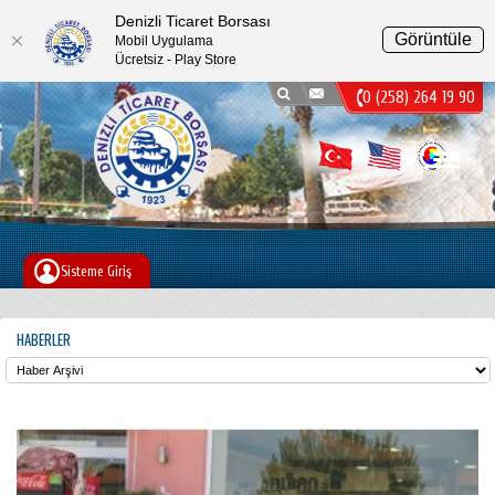
Denizli Ticaret Borsası
Görüntüle
Mobil Uygulama
Ücretsiz - Play Store
0 (258) 264 19 90
Menu
Sisteme Giriş
HABERLER