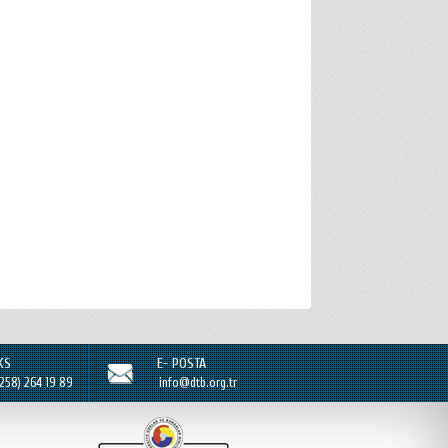
KS
E- POSTA
(258) 264 19 89
info@dtb.org.tr