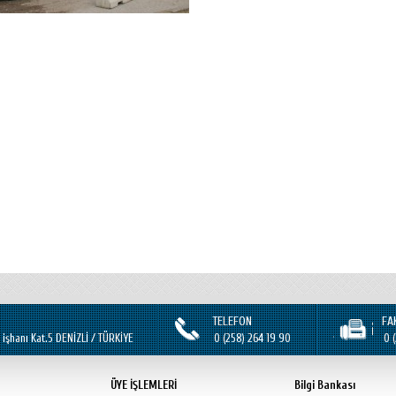
TELEFON
FA
 işhanı Kat.5 DENİZLİ / TÜRKİYE
0 (258) 264 19 90
0 
ÜYE İŞLEMLERİ
Bilgi Bankası