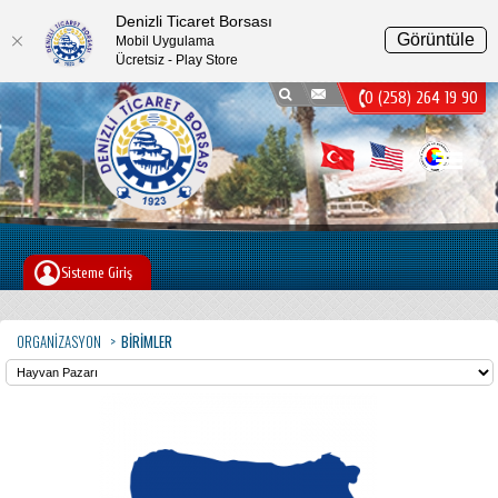
Denizli Ticaret Borsası
Görüntüle
Mobil Uygulama
Ücretsiz - Play Store
0 (258) 264 19 90
Menu
Sisteme Giriş
ORGANIZASYON
BIRIMLER