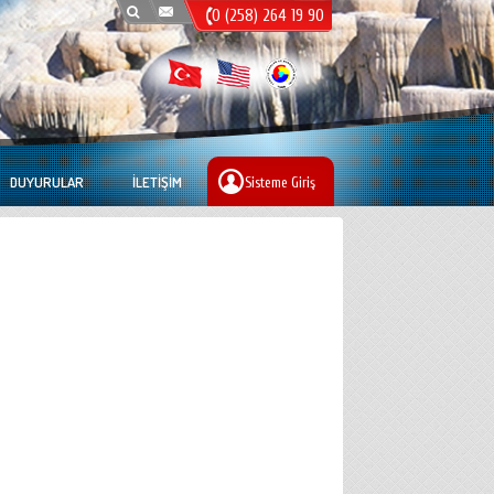
0 (258) 264 19 90
DUYURULAR
İLETIŞIM
Sisteme Giriş