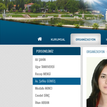
KURUMSAL
ORGANIZASYON
PERSONELIMIZ
ORGANIZASYON
Ali ŞAHİN
Uğur TANRIVERDİ
Recep MENGİ
Av. Şefika GÜMÜŞ
Mustafa AKINCI
Cevdet DİNÇ
İlhan ABBAN