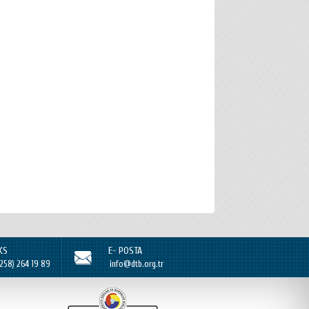
KS
E- POSTA
(258) 264 19 89
info@dtb.org.tr