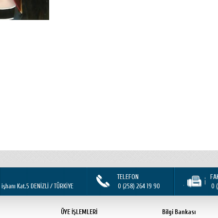
TELEFON
FA
 işhanı Kat.5 DENİZLİ / TÜRKİYE
0 (258) 264 19 90
0 
ÜYE İŞLEMLERİ
Bilgi Bankası