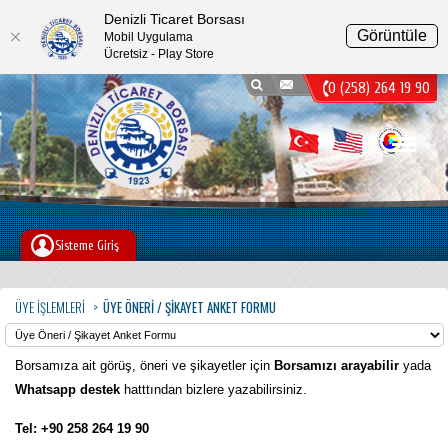
Denizli Ticaret Borsası
Görüntüle
Mobil Uygulama
Ücretsiz - Play Store
0 (258) 264 19 90
Menu
Sisteme Giriş
ÜYE İŞLEMLERI
ÜYE ÖNERI / ŞIKAYET ANKET FORMU
Borsamıza ait görüş, öneri ve şikayetler için
Borsamızı arayabilir
yada
Whatsapp destek
hatttından bizlere yazabilirsiniz.
Tel:
+90 258 264 19 90